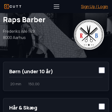
Sign Up / Login
Raps Barber
Frederiks Allé 149
8000 Aarhus
Børn (under 10 år)
20 min
150,00
Hår & Skæg